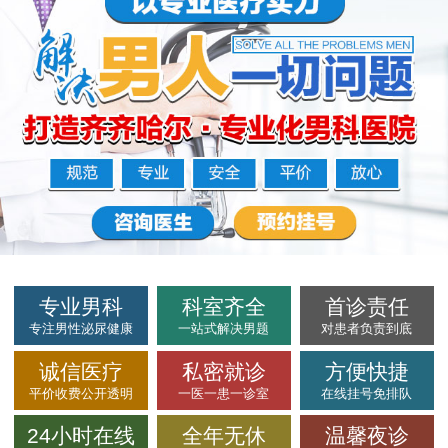
专业男科
科室齐全
首诊责任
专注男性泌尿健康
一站式解决男题
对患者负责到底
诚信医疗
私密就诊
方便快捷
平价收费公开透明
一医一患一诊室
在线挂号免排队
24小时在线
全年无休
温馨夜诊