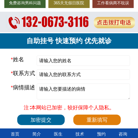
免费咨询男科问题
365天无假日医院
工作看病两不耽误
自助挂号 快速预约 优先就诊
*
姓名
*
联系方式
*
病情描述
注∶本网站已加密，较好保障个人隐私。
首页
简介
医生
技术
预约
咨询