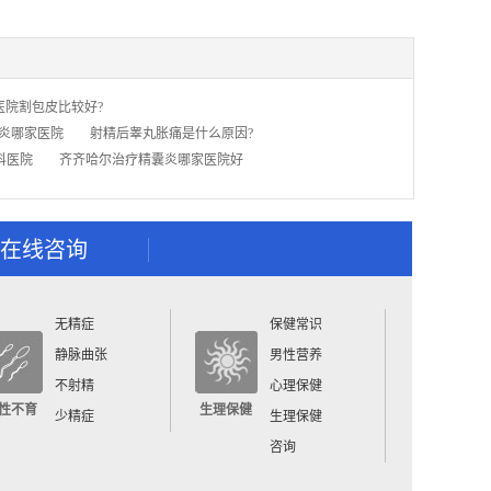
医院割包皮比较好?
炎哪家医院
射精后睾丸胀痛是什么原因?
科医院
齐齐哈尔治疗精囊炎哪家医院好
在线咨询
无精症
保健常识
静脉曲张
男性营养
不射精
心理保健
性不育
生理保健
少精症
生理保健
咨询