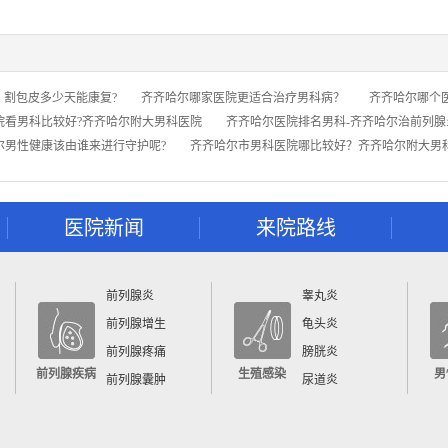
：割包皮多少天能康复?
齐齐哈尔哪家医院更适合治疗男科病？
齐齐哈尔哪个
院看男科比较好?齐齐哈尔附大男科医院
齐齐哈尔医院排名男科-齐齐哈尔治前列腺
尔男性健康该由谁来进行守护呢?
齐齐哈尔市男科医院哪比较好？齐齐哈尔附大男
医院新闻
来院路线
前列腺炎
睾丸炎
前列腺增生
龟头炎
前列腺疼痛
膀胱炎
前列腺疾病
生殖感染
男
前列腺囊肿
尿道炎