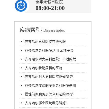
全年无假日医院
08:00-21:00
疾病索引/
Disease index
•
齐齐哈尔男科医院在线客服
•
齐齐哈尔男科医院:为什么精子会
畸形?
•
齐齐哈尔附大男科医院：早泄的危
害有哪些呢
•
齐齐哈尔看泌尿科的医院
•
齐齐哈尔附大男科医院正规吗 制
度健全,收费合理
•
齐齐哈尔靠谱的专业男科医院是哪
家-齐齐哈尔附大男科医院
•
慢性前列腺炎是怎么引起的呢?齐
齐哈尔哪家医院男科好?
•
齐齐哈尔哪个医院看男科好?