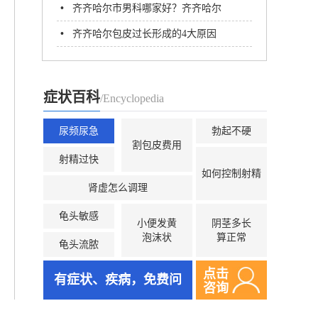
•
齐齐哈尔市男科哪家好？齐齐哈尔
男科医院哪个比较好
•
齐齐哈尔包皮过长形成的4大原因
症状百科
/Encyclopedia
尿频尿急
勃起不硬
割包皮费用
射精过快
如何控制射精
肾虚怎么调理
龟头敏感
小便发黄
阴茎多长
泡沫状
算正常
龟头流脓
点击
有症状、疾病，免费问
咨询