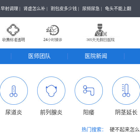
早射调理 |
肾虚怎么补 |
割包皮多少钱 |
尿频尿急 |
龟头不能上翻
医师团队
医院新闻
尿道炎
前列腺炎
阳痿
阴茎延长
热门搜索：
硬不起来怎么