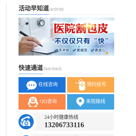
活动早知道
/activity
快速通道
/fast-track
在线咨询
预约挂号
QQ咨询
来院路线
24小时健康热线
13206733116