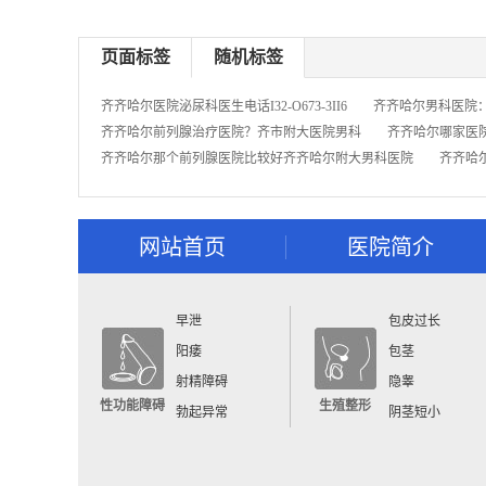
页面标签
随机标签
齐齐哈尔医院泌尿科医生电话I32-O673-3II6
齐齐哈尔男科医院
齐齐哈尔前列腺治疗医院？齐市附大医院男科
齐齐哈尔哪家医
齐齐哈尔那个前列腺医院比较好齐齐哈尔附大男科医院
齐齐哈
网站首页
医院简介
早泄
包皮过长
阳痿
包茎
射精障碍
隐睾
性功能障碍
生殖整形
勃起异常
阴茎短小