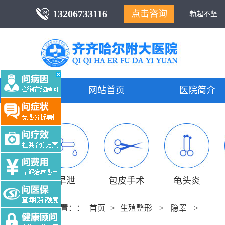
13206733116
点击咨询
勃起不坚 |
网站首页
医院简介
早泄
包皮手术
龟头炎
当前位置：：
首页
>
生殖整形
>
隐睾
>