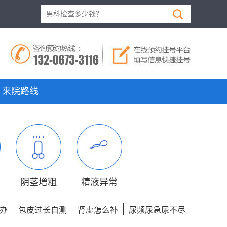
来院路线
阴茎增粗
精液异常
办
包皮过长自测
肾虚怎么补
尿频尿急尿不尽