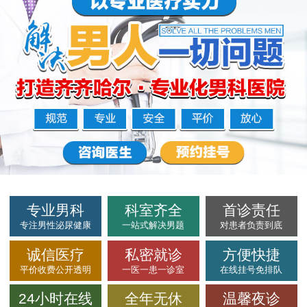
专业男科
科室齐全
首诊责任
专注男性泌尿健康
一站式解决男题
对患者负责到底
诚信医疗
私密就诊
方便快捷
平价收费公开透明
一医一患一诊室
在线挂号免排队
24小时在线
全年无休
温馨夜诊