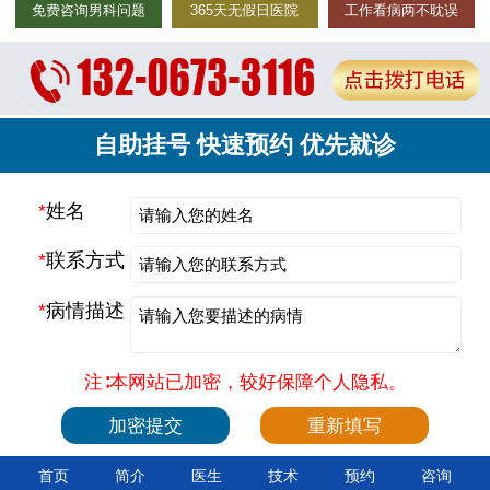
免费咨询男科问题
365天无假日医院
工作看病两不耽误
自助挂号 快速预约 优先就诊
*
姓名
*
联系方式
*
病情描述
注∶本网站已加密，较好保障个人隐私。
首页
简介
医生
技术
预约
咨询