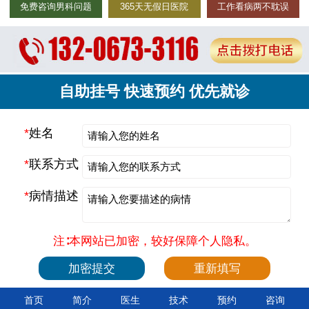
免费咨询男科问题
365天无假日医院
工作看病两不耽误
自助挂号 快速预约 优先就诊
*
姓名
*
联系方式
*
病情描述
注∶本网站已加密，较好保障个人隐私。
首页
简介
医生
技术
预约
咨询