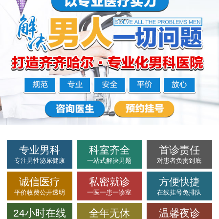
专业男科
科室齐全
首诊责任
专注男性泌尿健康
一站式解决男题
对患者负责到底
诚信医疗
私密就诊
方便快捷
平价收费公开透明
一医一患一诊室
在线挂号免排队
24小时在线
全年无休
温馨夜诊