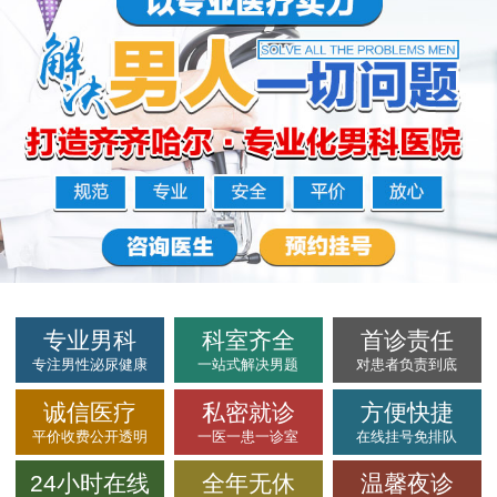
专业男科
科室齐全
首诊责任
专注男性泌尿健康
一站式解决男题
对患者负责到底
诚信医疗
私密就诊
方便快捷
平价收费公开透明
一医一患一诊室
在线挂号免排队
24小时在线
全年无休
温馨夜诊