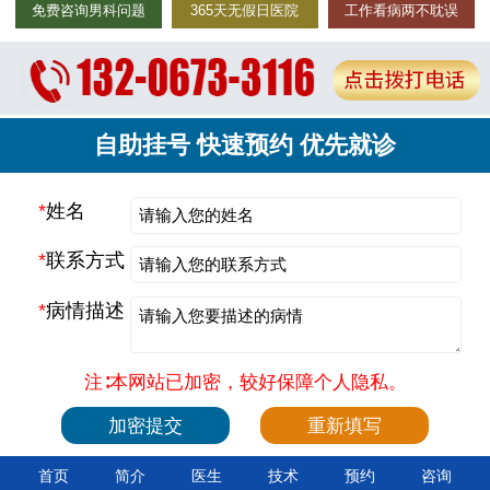
免费咨询男科问题
365天无假日医院
工作看病两不耽误
自助挂号 快速预约 优先就诊
*
姓名
*
联系方式
*
病情描述
注∶本网站已加密，较好保障个人隐私。
首页
简介
医生
技术
预约
咨询