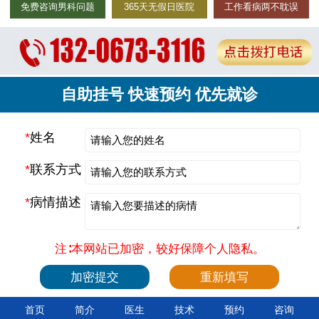
免费咨询男科问题
365天无假日医院
工作看病两不耽误
自助挂号 快速预约 优先就诊
*
姓名
*
联系方式
*
病情描述
注∶本网站已加密，较好保障个人隐私。
首页
简介
医生
技术
预约
咨询