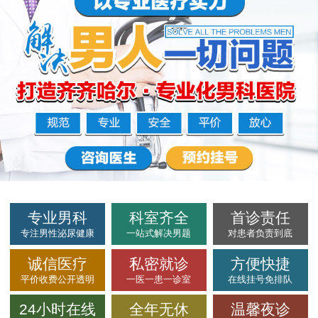
专业男科
科室齐全
首诊责任
专注男性泌尿健康
一站式解决男题
对患者负责到底
诚信医疗
私密就诊
方便快捷
平价收费公开透明
一医一患一诊室
在线挂号免排队
24小时在线
全年无休
温馨夜诊