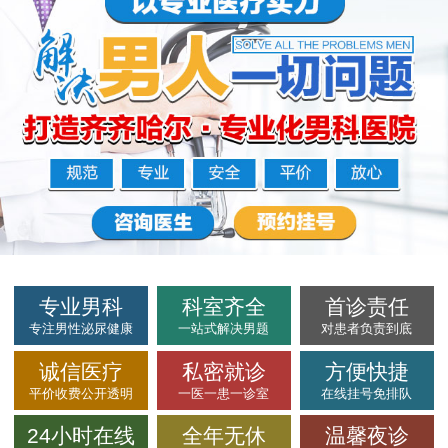
专业男科
科室齐全
首诊责任
专注男性泌尿健康
一站式解决男题
对患者负责到底
诚信医疗
私密就诊
方便快捷
平价收费公开透明
一医一患一诊室
在线挂号免排队
24小时在线
全年无休
温馨夜诊