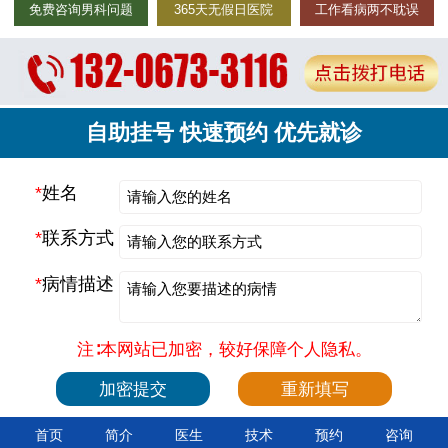
免费咨询男科问题
365天无假日医院
工作看病两不耽误
自助挂号 快速预约 优先就诊
*
姓名
*
联系方式
*
病情描述
注∶本网站已加密，较好保障个人隐私。
首页
简介
医生
技术
预约
咨询