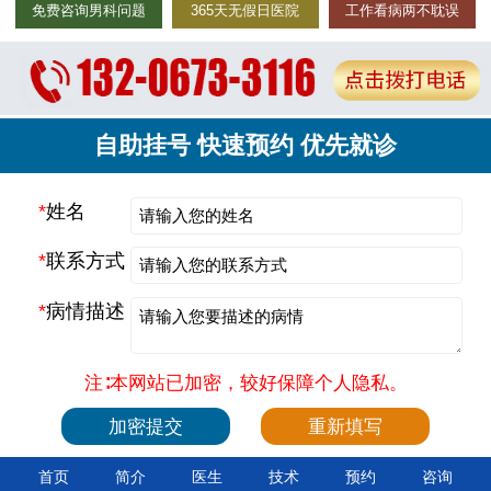
免费咨询男科问题
365天无假日医院
工作看病两不耽误
自助挂号 快速预约 优先就诊
*
姓名
*
联系方式
*
病情描述
注∶本网站已加密，较好保障个人隐私。
首页
简介
医生
技术
预约
咨询