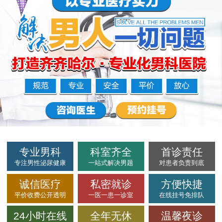
专业男科
科室齐全
首诊责任
专注男性泌尿健康
一站式解决男题
对患者负责到底
诚信医疗
私密就诊
方便快捷
平价收费公开透明
一医一患一诊室
在线挂号免排队
24小时在线
全年无休
温馨夜诊