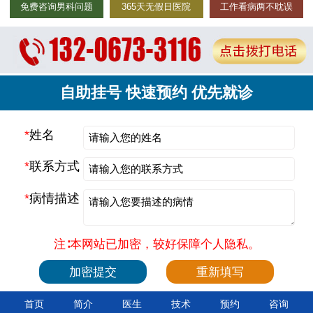
免费咨询男科问题
365天无假日医院
工作看病两不耽误
自助挂号 快速预约 优先就诊
*
姓名
*
联系方式
*
病情描述
注∶本网站已加密，较好保障个人隐私。
首页
简介
医生
技术
预约
咨询