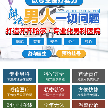
专业男科
科室齐全
首诊责任
专注男性泌尿健康
一站式解决男题
对患者负责到底
诚信医疗
私密就诊
方便快捷
平价收费公开透明
一医一患一诊室
在线挂号免排队
24小时在线
全年无休
温馨夜诊