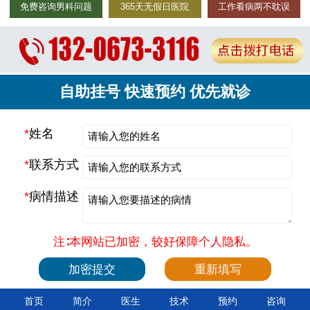
免费咨询男科问题
365天无假日医院
工作看病两不耽误
自助挂号 快速预约 优先就诊
*
姓名
*
联系方式
*
病情描述
注∶本网站已加密，较好保障个人隐私。
首页
简介
医生
技术
预约
咨询