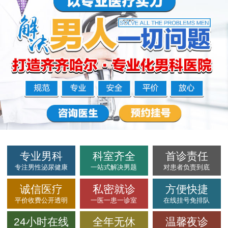
专业男科
科室齐全
首诊责任
专注男性泌尿健康
一站式解决男题
对患者负责到底
诚信医疗
私密就诊
方便快捷
平价收费公开透明
一医一患一诊室
在线挂号免排队
24小时在线
全年无休
温馨夜诊