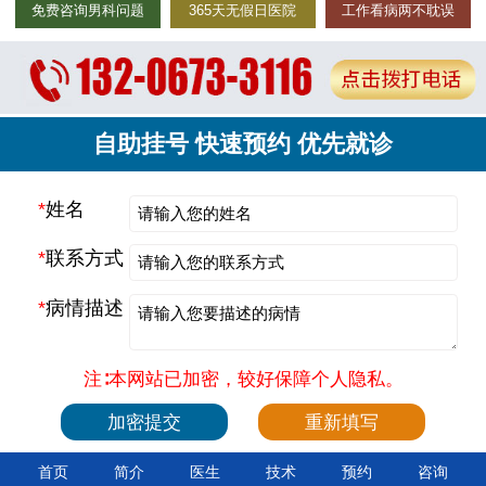
免费咨询男科问题
365天无假日医院
工作看病两不耽误
自助挂号 快速预约 优先就诊
*
姓名
*
联系方式
*
病情描述
注∶本网站已加密，较好保障个人隐私。
首页
简介
医生
技术
预约
咨询