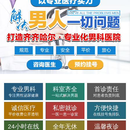
专业男科
科室齐全
首诊责任
专注男性泌尿健康
一站式解决男题
对患者负责到底
诚信医疗
私密就诊
方便快捷
平价收费公开透明
一医一患一诊室
在线挂号免排队
24小时在线
全年无休
温馨夜诊