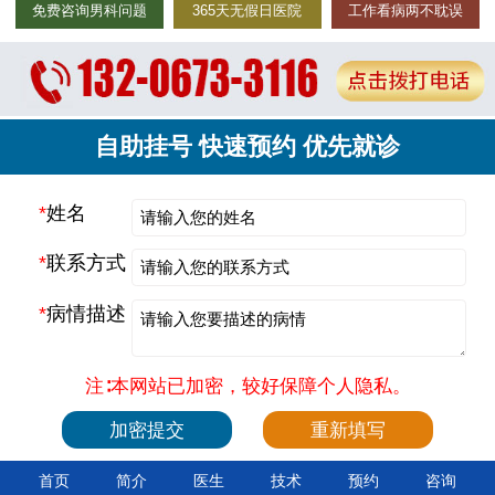
免费咨询男科问题
365天无假日医院
工作看病两不耽误
自助挂号 快速预约 优先就诊
*
姓名
*
联系方式
*
病情描述
注∶本网站已加密，较好保障个人隐私。
首页
简介
医生
技术
预约
咨询