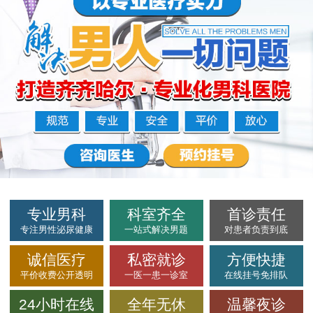
专业男科
科室齐全
首诊责任
专注男性泌尿健康
一站式解决男题
对患者负责到底
诚信医疗
私密就诊
方便快捷
平价收费公开透明
一医一患一诊室
在线挂号免排队
24小时在线
全年无休
温馨夜诊