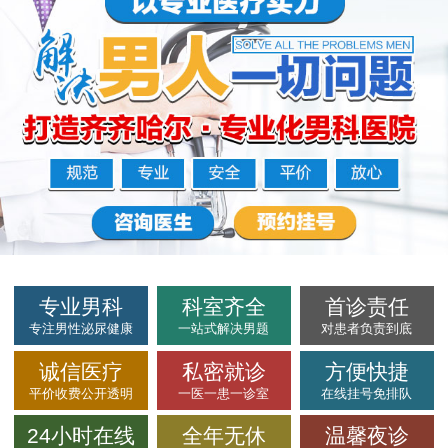
专业男科
科室齐全
首诊责任
专注男性泌尿健康
一站式解决男题
对患者负责到底
诚信医疗
私密就诊
方便快捷
平价收费公开透明
一医一患一诊室
在线挂号免排队
24小时在线
全年无休
温馨夜诊