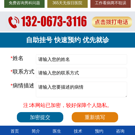
免费咨询男科问题
365天无假日医院
工作看病两不耽误
自助挂号 快速预约 优先就诊
*
姓名
*
联系方式
*
病情描述
注∶本网站已加密，较好保障个人隐私。
首页
简介
医生
技术
预约
咨询