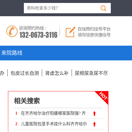
来院路线
办
包皮过长自测
肾虚怎么补
尿频尿急尿不尽
相关搜索
1
在齐齐哈尔治疗阳痿哪家医院强? 齐
齐哈尔附大男科医院
2
儿童医院包茎手术挂什么科齐齐哈尔