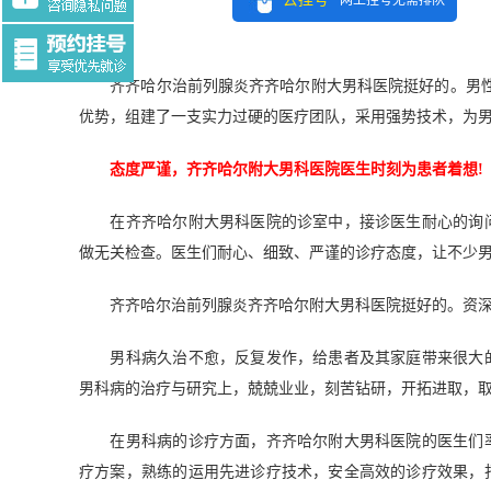
网上挂号无需排队
Tag:$tag
齐齐哈尔治前列腺炎齐齐哈尔附大男科医院挺好的。男性
优势，组建了一支实力过硬的医疗团队，采用强势技术，为男
态度严谨，齐齐哈尔附大男科医院医生时刻为患者着想!
在齐齐哈尔附大男科医院的诊室中，接诊医生耐心的询问
做无关检查。医生们耐心、细致、严谨的诊疗态度，让不少
齐齐哈尔治前列腺炎齐齐哈尔附大男科医院挺好的。资深医
男科病久治不愈，反复发作，给患者及其家庭带来很大的
男科病的治疗与研究上，兢兢业业，刻苦钻研，开拓进取，
在男科病的诊疗方面，齐齐哈尔附大男科医院的医生们率
疗方案，熟练的运用先进诊疗技术，安全高效的诊疗效果，