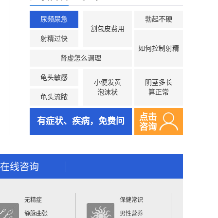
尿频尿急
勃起不硬
割包皮费用
射精过快
如何控制射精
肾虚怎么调理
龟头敏感
小便发黄
阴茎多长
泡沫状
算正常
龟头流脓
点击
有症状、疾病，免费问
咨询
在线咨询
无精症
保健常识
静脉曲张
男性营养