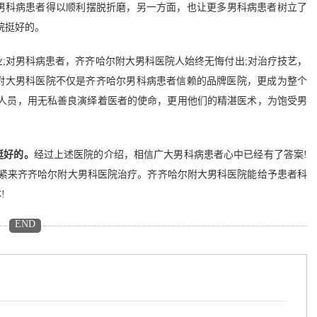
男科病患者得以顺利摆脱折磨，另一方面，也让更多男科病患者树立了
院挺好的。
对男科病患者，齐齐哈尔附大男科医院人始终无悔付出;对治疗技艺，
附大男科医院不仅是齐齐哈尔男科病患者信赖的品牌医院，更成为整个
护人员，用无私善良演绎着医者的使命，更用他们的精湛医术，为饱受男
挺好的。
经过上述医院的介绍，相信广大男科病患者心中已经有了答案!
赶紧来齐齐哈尔附大男科医院治疗。齐齐哈尔附大男科医院能给予患者科
!
END