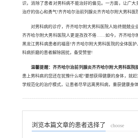
识，消除了患者对男科病不能治好的偏见。一方面，让广大
治疗的信心和勇气!齐齐哈尔治前列腺炎齐齐哈尔附大男科医
对男科病的诊疗，齐齐哈尔附大男科医院人始终兢兢业业;
齐齐哈尔附大男科医院人更是孜孜不倦……如今，齐齐哈尔
黑龙江男科病患者的福音!齐齐哈尔附大男科医院的全体医
科病折磨的患者解除困扰，备受赞誉!
温馨提醒：齐齐哈尔治前列腺炎齐齐哈尔附大男科医院
患上男科病的您还在犹豫什么呢?要想获得健康的身体，就
学规范化的治疗模式，让患者尽早远离男科病，重获健康身体
浏览本篇文章的患者选择了
choose