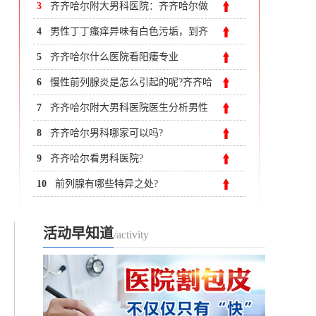
哪里能做?
3
齐齐哈尔附大男科医院：齐齐哈尔做
包皮手术大概多少钱?
4
​男性丁丁瘙痒异味有白色污垢，到齐
齐哈尔哪家医院治疗​
5
齐齐哈尔什么医院看阳痿专业
6
慢性前列腺炎是怎么引起的呢?齐齐哈
尔哪家医院男科好?
7
齐齐哈尔附大男科医院医生分析男性
健康
8
齐齐哈尔男科哪家可以吗?
9
齐齐哈尔看男科医院?
10
前列腺有哪些特异之处?
活动早知道
/activity