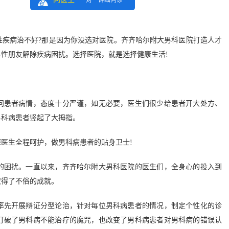
一对一详细问诊
疾病治不好?那是因为你没选对医院。齐齐哈尔附大男科医院打造人才
性朋友解除疾病困扰。选择医院，就是选择健康生活!
患者病情，态度十分严谨，如无必要，医生们很少给患者开大处方、
男科病患者竖起了大拇指。
生全程呵护，做男科病患者的贴身卫士!
困扰。一直以来，齐齐哈尔附大男科医院的医生们，全身心的投入到
取得了不俗的成就。
先开展辩证分型论治，针对每位男科病患者的情况，制定个性化的诊
打破了男科病不能治疗的魔咒，也改变了男科病患者对男科病的错误认