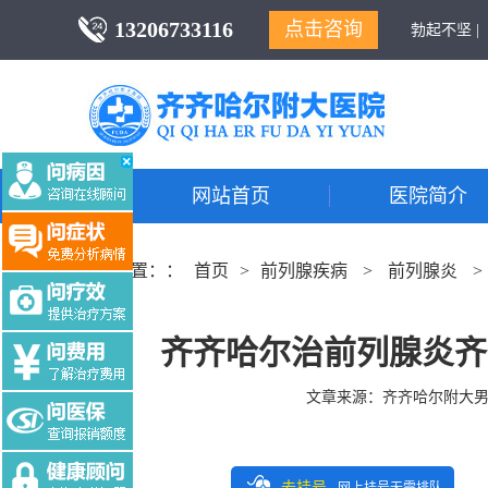
13206733116
点击咨询
勃起不坚 |
网站首页
医院简介
当前位置：：
首页
>
前列腺疾病
>
前列腺炎
>
齐齐哈尔治前列腺炎齐
文章来源：
齐齐哈尔附大
去挂号