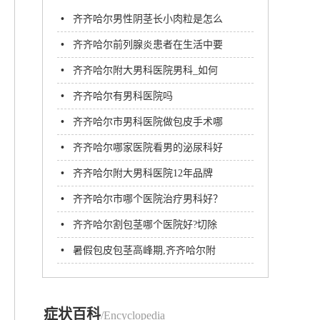
•
齐齐哈尔男性阴茎长小肉粒是怎么
回事?
•
齐齐哈尔前列腺炎患者在生活中要
注意哪些问题?
•
齐齐哈尔附大男科医院男科_如何
治疗男性早泄?
•
齐齐哈尔有男科医院吗
•
齐齐哈尔市男科医院做包皮手术哪
好?齐齐哈尔附大男科医院
•
齐齐哈尔哪家医院看男的泌尿科好
•
齐齐哈尔附大男科医院12年品牌
名医汇聚专注男科病诊疗
•
齐齐哈尔市哪个医院治疗男科好？
齐齐哈尔附大男科医院
•
齐齐哈尔割包茎哪个医院好?切除
包皮后要注意些什么?
•
暑假包皮包茎高峰期,齐齐哈尔附
大男科医院每天手术10多台!
症状百科
/Encyclopedia