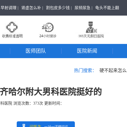
早射调理 |
肾虚怎么补 |
割包皮多少钱 |
尿频尿急 |
龟头不能上翻
医师团队
医院新闻
热门搜索：
硬不起来怎么
齐哈尔附大男科医院挺好的
男科医院
浏览次数：
373
次 更新时间：
问医生