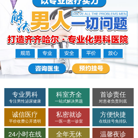
专业男科
科室齐全
首诊责任
专注男性泌尿健康
一站式解决男题
对患者负责到底
诚信医疗
私密就诊
方便快捷
平价收费公开透明
一医一患一诊室
在线挂号免排队
24小时在线
全年无休
温馨夜诊