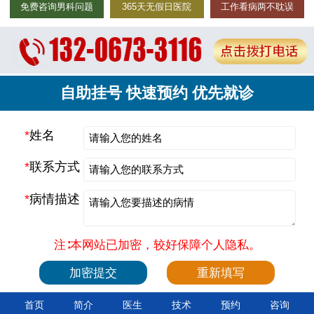
免费咨询男科问题
365天无假日医院
工作看病两不耽误
自助挂号 快速预约 优先就诊
*
姓名
*
联系方式
*
病情描述
注∶本网站已加密，较好保障个人隐私。
首页
简介
医生
技术
预约
咨询