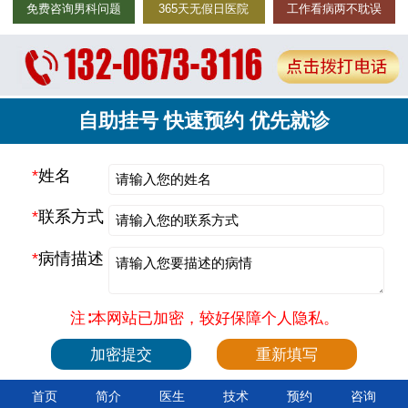
免费咨询男科问题
365天无假日医院
工作看病两不耽误
自助挂号 快速预约 优先就诊
*
姓名
*
联系方式
*
病情描述
注∶本网站已加密，较好保障个人隐私。
首页
简介
医生
技术
预约
咨询