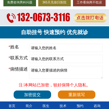
免费咨询男科问题
365天无假日医院
工作看病两不耽误
自助挂号 快速预约 优先就诊
*
姓名
*
联系方式
*
病情描述
注∶本网站已加密，较好保障个人隐私。
首页
简介
医生
技术
预约
咨询