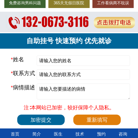
免费咨询男科问题
365天无假日医院
工作看病两不耽误
自助挂号 快速预约 优先就诊
*
姓名
*
联系方式
*
病情描述
注∶本网站已加密，较好保障个人隐私。
首页
简介
医生
技术
预约
咨询