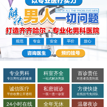
专业男科
科室齐全
首诊责任
专注男性泌尿健康
一站式解决男题
对患者负责到底
诚信医疗
私密就诊
方便快捷
平价收费公开透明
一医一患一诊室
在线挂号免排队
24小时在线
全年无休
温馨夜诊