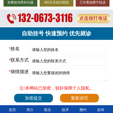
免费咨询男科问题
365天无假日医院
工作看病两不耽误
自助挂号 快速预约 优先就诊
*
姓名
*
联系方式
*
病情描述
注∶本网站已加密，较好保障个人隐私。
首页
简介
医生
技术
预约
咨询