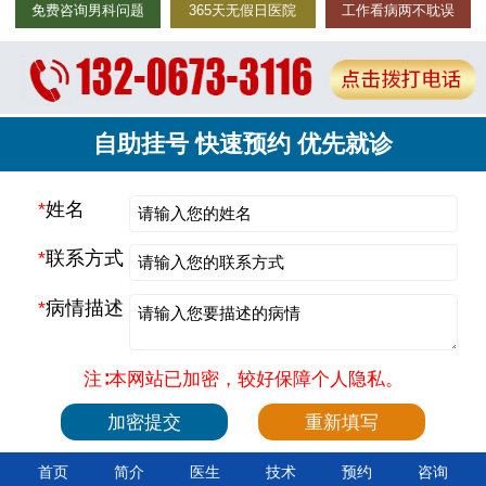
免费咨询男科问题
365天无假日医院
工作看病两不耽误
自助挂号 快速预约 优先就诊
*
姓名
*
联系方式
*
病情描述
注∶本网站已加密，较好保障个人隐私。
首页
简介
医生
技术
预约
咨询