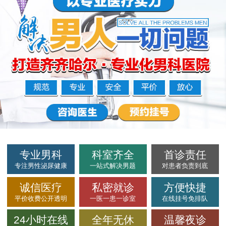
专业男科
科室齐全
首诊责任
专注男性泌尿健康
一站式解决男题
对患者负责到底
诚信医疗
私密就诊
方便快捷
平价收费公开透明
一医一患一诊室
在线挂号免排队
24小时在线
全年无休
温馨夜诊