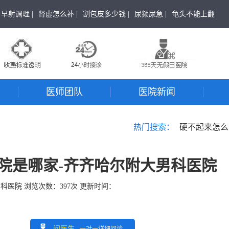
早射调理 |
肾虚怎么补 |
割包皮多少钱 |
尿频尿急 |
龟头不能上翻
医师团队
医院新闻
热门搜索：
硬不起来怎么
院是哪家-齐齐哈尔附大男科医院
男科医院
浏览次数：
397
次 更新时间：
问医生