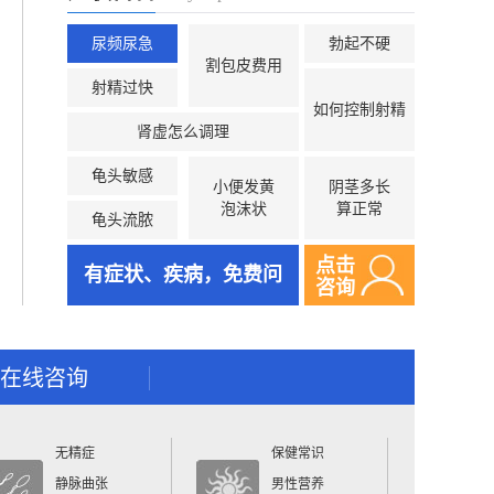
尿频尿急
勃起不硬
割包皮费用
射精过快
如何控制射精
肾虚怎么调理
龟头敏感
小便发黄
阴茎多长
泡沫状
算正常
龟头流脓
点击
有症状、疾病，免费问
咨询
在线咨询
无精症
保健常识
静脉曲张
男性营养