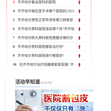
尔附大男科医院
3
齐齐哈尔看泌尿科的医院
4
齐齐哈尔做包茎手术哪个医院好[2022
寒假割包皮价格表]
5
齐齐哈尔男性正常早泄有哪几种类型
呢?
6
齐齐哈尔男科医院排名哪个好?齐齐哈
尔附大男科医院
7
齐齐哈尔附大男科医院便捷合理的诊
疗流程
8
齐齐哈尔男科医院哪家治疗好?
9
齐齐哈尔男科医院排行哪家好?
10
在齐齐哈尔治疗阳痿哪家医院强? 齐
齐哈尔附大男科医院
活动早知道
/activity