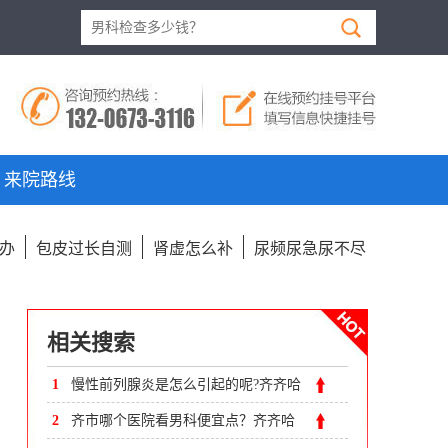
来院路线
办
包皮过长自测
肾虚怎么补
尿频尿急尿不尽
相关搜索
1
慢性前列腺炎是怎么引起的呢?齐齐哈
尔哪家医院男科好?
2
齐市哪个医院看男科便宜点？齐齐哈