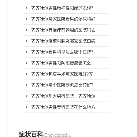
•
齐齐哈尔男性精神性阳痿的表现?
•
齐齐哈尔哪家医院看男的泌尿科好
•
齐齐哈尔有治疗前列腺的医院吗去
哪个医院好?
•
齐齐哈尔治前列腺炎哪家医院口碑
比较好
•
齐齐哈尔看男科早泄去哪个医院?
名单更新齐齐哈尔看早泄多少钱?
•
齐齐哈尔男性预防阳痿应该怎么
做?
•
齐齐哈尔包皮手术哪家医院好?齐
齐哈尔附大男科医院
•
齐齐哈尔哪个医院割包皮比较好？
齐市附大医院
•
齐齐哈尔附大男科医院：齐齐哈尔
做包皮手术大概多少钱?
•
齐齐哈尔男性专科医院在什么地方
症状百科
/Encyclopedia