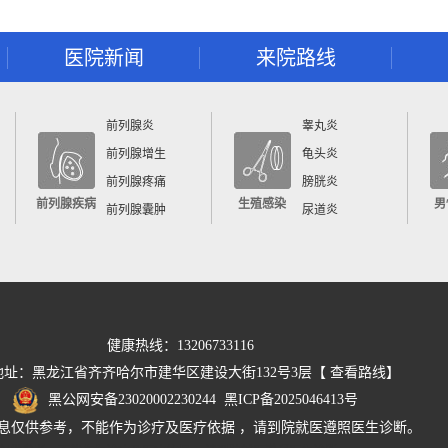
医院新闻
来院路线
前列腺炎
睾丸炎
前列腺增生
龟头炎
前列腺疼痛
膀胱炎
前列腺疾病
生殖感染
男
前列腺囊肿
尿道炎
健康热线：13206733116
地址：黑龙江省齐齐哈尔市建华区建设大街132号3层【
查看路线
】
黑公网安备23020002230244
黑ICP备2025046413号
息仅供参考，不能作为诊疗及医疗依据 ，请到院就医遵照医生诊断。