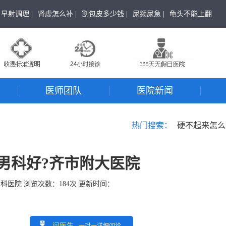
早射调理 |
肾虚怎么补 |
割包皮多少钱 |
尿频尿急 |
龟头不能上翻
医师团队
医院新闻
热门搜索：
硬不起来怎么
男科好?齐市附大医院
男科医院
浏览次数：
184
次 更新时间：
问医生