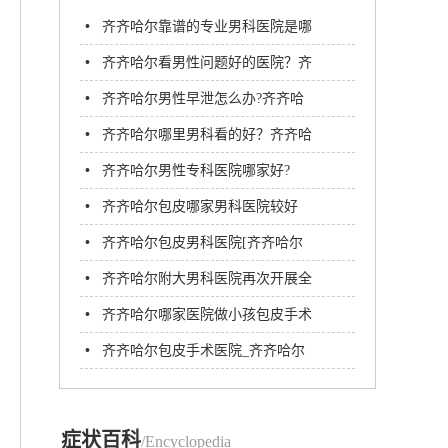
•
齐齐哈尔靠谱的专业男科医院是哪
家-齐齐哈尔附大男科医院
•
齐齐哈尔看男性问题好的医院？齐
齐哈尔附大男科医院
•
齐齐哈尔男性早泄怎么办?齐齐哈
尔男科医院哪家看病好
•
齐齐哈尔哪里男科看的好？齐齐哈
尔附大男科医院
•
齐齐哈尔男性专科医院哪家好?
•
齐齐哈尔包皮哪家男科医院较好
•
齐齐哈尔包皮男科医院[齐齐哈尔
治疗包皮手术费用多少
•
齐齐哈尔附大男科医院再次开展全
员核酸检测 守护你我安全
•
齐齐哈尔哪家医院做小孩包皮手术
好？齐齐哈尔附大男科医院
•
齐齐哈尔包皮手术医院_齐齐哈尔
割包皮多少钱？
症状百科
/Encyclopedia