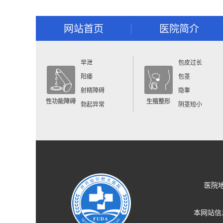
网站首页
医院简介
早泄
包皮过长
阳痿
包茎
射精障碍
隐睾
性功能障碍
生殖整形
勃起异常
阴茎短小
医院
本网站信