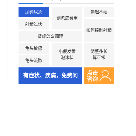
尿频尿急
勃起不硬
割包皮费用
射精过快
如何控制射精
肾虚怎么调理
龟头敏感
小便发黄
阴茎多长
泡沫状
算正常
龟头流脓
点击
有症状、疾病，免费问
咨询