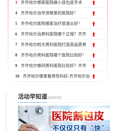
哈尔看早泄哪家医院好？
3
齐齐哈尔哪家医院做小孩包皮手术
好？齐齐哈尔附大男科医院
4
齐齐哈尔治早泄哪里的医院好?
5
齐齐哈尔医院哪家治疗尿道炎好?
6
齐齐哈尔治男科医院哪个正规？齐齐
哈尔附大男科医院
7
齐齐哈尔附大男科医院打造高品质男
科品牌-齐齐哈尔治疗前列腺炎价格
8
齐齐哈尔男科医院哪个医院比较好?
9
齐齐哈尔哪间男科医院比较好？齐市
附大医院
10
齐齐哈尔哪里看男性科好-齐齐哈尔治
早泄哪里比较有名
活动早知道
/activity