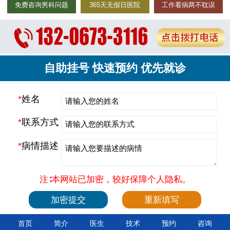
免费咨询男科问题
365天无假日医院
工作看病两不耽误
自助挂号 快速预约 优先就诊
*
姓名
*
联系方式
*
病情描述
注∶本网站已加密，较好保障个人隐私。
首页
简介
医生
技术
预约
咨询