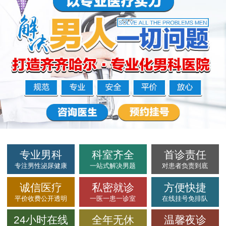
专业男科
科室齐全
首诊责任
专注男性泌尿健康
一站式解决男题
对患者负责到底
诚信医疗
私密就诊
方便快捷
平价收费公开透明
一医一患一诊室
在线挂号免排队
24小时在线
全年无休
温馨夜诊