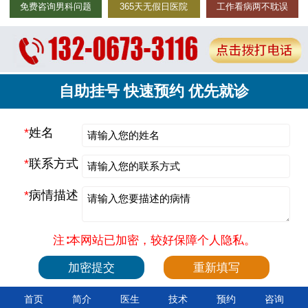
免费咨询男科问题
365天无假日医院
工作看病两不耽误
自助挂号 快速预约 优先就诊
*
姓名
*
联系方式
*
病情描述
注∶本网站已加密，较好保障个人隐私。
首页
简介
医生
技术
预约
咨询