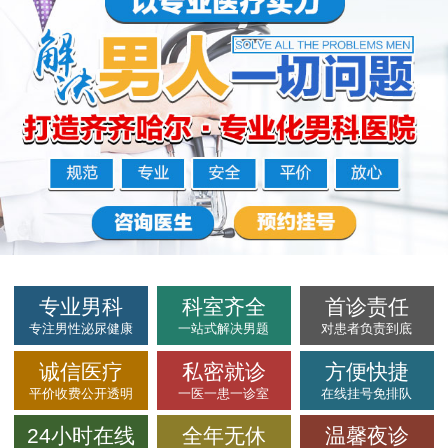
专业男科
科室齐全
首诊责任
专注男性泌尿健康
一站式解决男题
对患者负责到底
诚信医疗
私密就诊
方便快捷
平价收费公开透明
一医一患一诊室
在线挂号免排队
24小时在线
全年无休
温馨夜诊