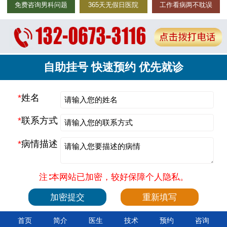
免费咨询男科问题
365天无假日医院
工作看病两不耽误
自助挂号 快速预约 优先就诊
*
姓名
*
联系方式
*
病情描述
注∶本网站已加密，较好保障个人隐私。
首页
简介
医生
技术
预约
咨询