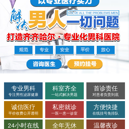
专业男科
科室齐全
首诊责任
专注男性泌尿健康
一站式解决男题
对患者负责到底
诚信医疗
私密就诊
方便快捷
平价收费公开透明
一医一患一诊室
在线挂号免排队
24小时在线
全年无休
温馨夜诊