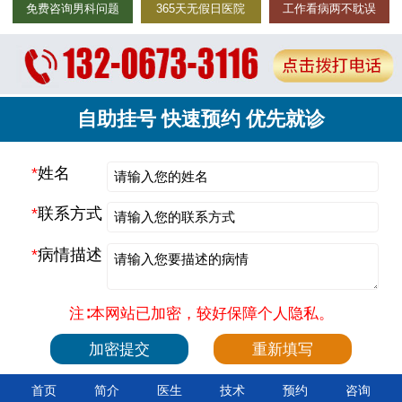
免费咨询男科问题
365天无假日医院
工作看病两不耽误
自助挂号 快速预约 优先就诊
*
姓名
*
联系方式
*
病情描述
注∶本网站已加密，较好保障个人隐私。
首页
简介
医生
技术
预约
咨询