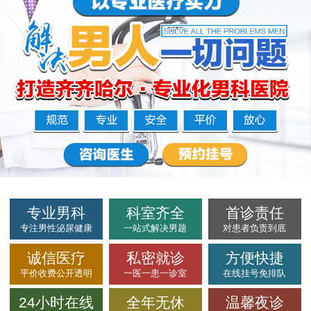
专业男科
科室齐全
首诊责任
专注男性泌尿健康
一站式解决男题
对患者负责到底
诚信医疗
私密就诊
方便快捷
平价收费公开透明
一医一患一诊室
在线挂号免排队
24小时在线
全年无休
温馨夜诊