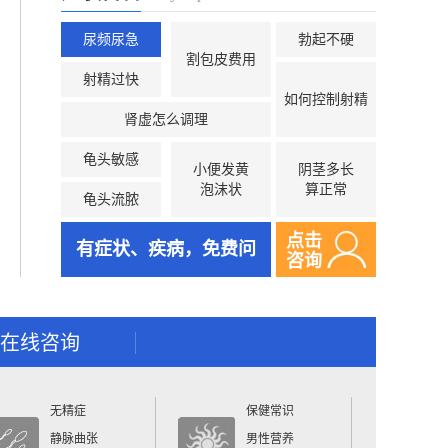
尿频尿急
勃起不硬
割包皮费用
射精过快
如何控制射精
肾虚怎么调理
龟头敏感
小便发黄
阴茎多长
泡沫状
算正常
龟头流脓
点击
有症状、疾病，免费问
咨询
在线咨询
无精症
保健常识
静脉曲张
男性营养