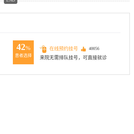
END
42
%
在线预约挂号
40056
患者选择
来院无需排队挂号，可直接就诊