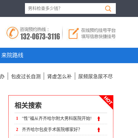
来院路线
办
包皮过长自测
肾虚怎么补
尿频尿急尿不尽
相关搜索
1
“性”福从齐齐哈尔附大男科医院开始!
2
齐齐哈尔包皮手术医院哪家好？