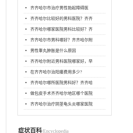
•
齐齐哈尔市治疗男性勃起障碍医
院？齐齐哈尔附大男科医院
•
齐齐哈尔比较好的男科医院？齐齐
哈尔附大男科医院
•
齐齐哈尔哪家医院男科比较好？齐
齐哈尔附大男科医院
•
齐齐哈尔市男科哪好？齐齐哈尔附
大男科医院
•
男性睾丸肿胀是什么原因
•
齐齐哈尔附近男科医院哪家好，早
泄到齐齐哈尔哪家男科医院治疗好​
•
在齐齐哈尔治阳痿费用多少?
•
齐齐哈尔哪所医院男科好？齐齐哈
尔附大男科医院
•
做包皮手术齐齐哈尔地区哪个医院
好？齐齐哈尔附大男科医院
•
齐齐哈尔治疗阴茎龟头炎哪家医院
好？齐齐哈尔附大男科医院
症状百科
/Encyclopedia