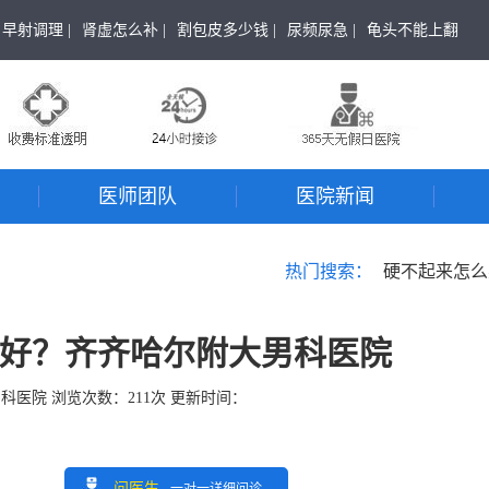
早射调理 |
肾虚怎么补 |
割包皮多少钱 |
尿频尿急 |
龟头不能上翻
医师团队
医院新闻
热门搜索：
硬不起来怎么
好？齐齐哈尔附大男科医院
男科医院
浏览次数：
211
次 更新时间：
问医生