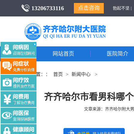
13206733116
点击咨询
勃起不坚 |
网站首页
医院简介
当前位置：：
首页
>
新闻中心
>
齐齐哈尔市看男科哪个
文章来源：
齐齐哈尔附大
去挂号