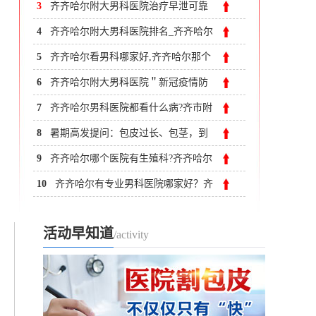
3
齐齐哈尔附大男科医院治疗早泄可靠
吗？
4
齐齐哈尔附大男科医院排名_齐齐哈尔
治疗阳痿去哪家医院
5
齐齐哈尔看男科哪家好,齐齐哈尔那个
医院看男科
6
齐齐哈尔附大男科医院＂新冠疫情防
控＂与＂正常诊疗＂两不误
7
齐齐哈尔男科医院都看什么病?齐市附
大医院
8
暑期高发提问：包皮过长、包茎，到
底要不要动刀?
9
齐齐哈尔哪个医院有生殖科?齐齐哈尔
附大男科医院
10
齐齐哈尔有专业男科医院哪家好？齐
齐哈尔治男科病医院哪家好
活动早知道
/activity