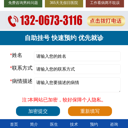
免费咨询男科问题
365天无假日医院
工作看病两不耽误
自助挂号 快速预约 优先就诊
*
姓名
*
联系方式
*
病情描述
注∶本网站已加密，较好保障个人隐私。
首页
简介
医生
技术
预约
咨询