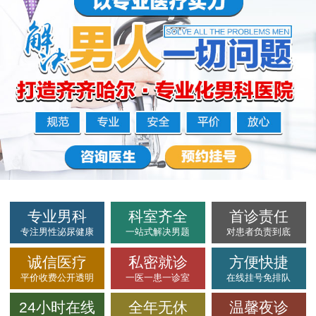
专业男科
科室齐全
首诊责任
专注男性泌尿健康
一站式解决男题
对患者负责到底
诚信医疗
私密就诊
方便快捷
平价收费公开透明
一医一患一诊室
在线挂号免排队
24小时在线
全年无休
温馨夜诊