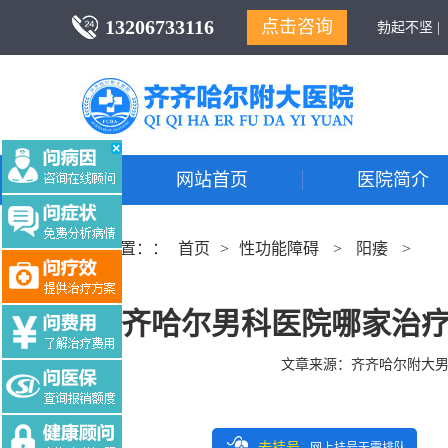
13206733116
点击咨询
勃起不坚 |
网站首页
医院简介
当前位置：：
首页
>
性功能障碍
>
阳痿
>
齐齐哈尔男科医院哪家治疗
文章来源：
齐齐哈尔附大
去挂号