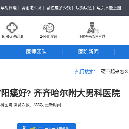
早射调理 |
肾虚怎么补 |
割包皮多少钱 |
尿频尿急 |
龟头不能上翻
医师团队
医院新闻
热门搜索：
硬不起来怎么
阳痿好? 齐齐哈尔附大男科医院
男科医院
浏览次数：
655
次 更新时间：
问医生