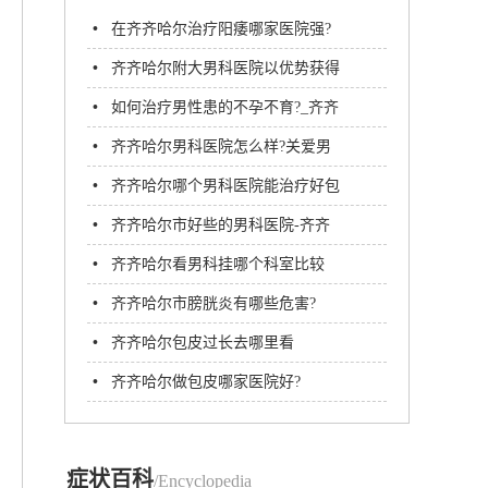
•
在齐齐哈尔治疗阳痿哪家医院强?
齐齐哈尔附大男科医院
•
齐齐哈尔附大男科医院以优势获得
一致认可!
•
如何治疗男性患的不孕不育?_齐齐
哈尔附大男科医院
•
齐齐哈尔男科医院怎么样?关爱男
性自身健康
•
齐齐哈尔哪个男科医院能治疗好包
茎?
•
齐齐哈尔市好些的男科医院-齐齐
哈尔市男科医院哪里好
•
齐齐哈尔看男科挂哪个科室比较
好？齐齐哈尔附大男科医院
•
齐齐哈尔市膀胱炎有哪些危害?
•
齐齐哈尔包皮过长去哪里看
•
齐齐哈尔做包皮哪家医院好?
症状百科
/Encyclopedia