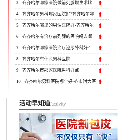
较好?齐齐哈尔附大男科医院
3
齐齐哈尔哪家医院做前列腺增生术比
较好？齐齐哈尔附大男科医院
4
齐齐哈尔男科哪家医院好?齐齐哈尔哪
个男科医院好
5
齐齐哈尔哪里的男性医院好-齐齐哈尔
男科哪家较正规?
6
齐齐哈尔有治疗前列腺的医院吗去哪
个医院好?
7
齐齐哈尔哪家医院治疗泌尿外科好?
8
齐齐哈尔有什么男科医院
9
齐齐哈尔市那家医院男科好点
10
齐齐哈尔男科医院哪个好-齐市附大医
院男科
活动早知道
/activity