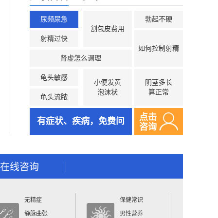
尿频尿急
勃起不硬
割包皮费用
射精过快
如何控制射精
肾虚怎么调理
龟头敏感
小便发黄
阴茎多长
泡沫状
算正常
龟头流脓
点击
有症状、疾病，免费问
咨询
在线咨询
无精症
保健常识
静脉曲张
男性营养