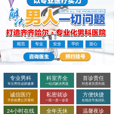
专业男科
科室齐全
首诊责任
专注男性泌尿健康
一站式解决男题
对患者负责到底
诚信医疗
私密就诊
方便快捷
平价收费公开透明
一医一患一诊室
在线挂号免排队
24小时在线
全年无休
温馨夜诊