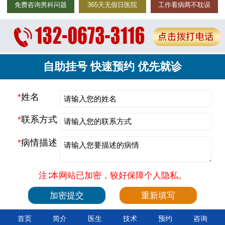
免费咨询男科问题
365天无假日医院
工作看病两不耽误
自助挂号 快速预约 优先就诊
*
姓名
*
联系方式
*
病情描述
注∶本网站已加密，较好保障个人隐私。
首页
简介
医生
技术
预约
咨询