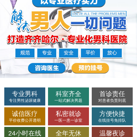
专业男科
科室齐全
首诊责任
专注男性泌尿健康
一站式解决男题
对患者负责到底
诚信医疗
私密就诊
方便快捷
平价收费公开透明
一医一患一诊室
在线挂号免排队
24小时在线
全年无休
温馨夜诊