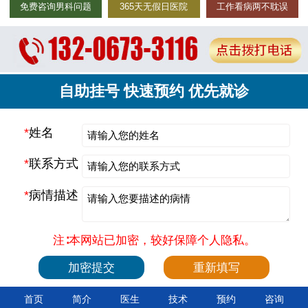
免费咨询男科问题
365天无假日医院
工作看病两不耽误
自助挂号 快速预约 优先就诊
*
姓名
*
联系方式
*
病情描述
注∶本网站已加密，较好保障个人隐私。
首页
简介
医生
技术
预约
咨询