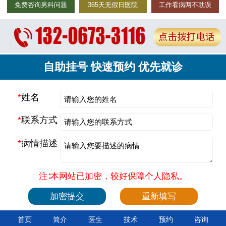
免费咨询男科问题
365天无假日医院
工作看病两不耽误
自助挂号 快速预约 优先就诊
*
姓名
*
联系方式
*
病情描述
注∶本网站已加密，较好保障个人隐私。
首页
简介
医生
技术
预约
咨询