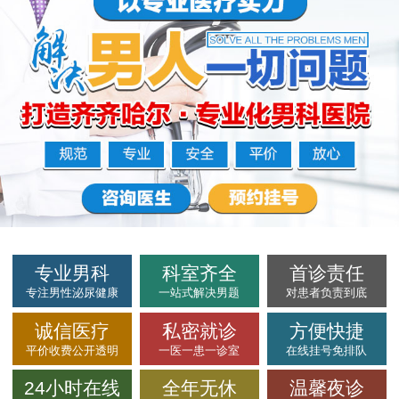
专业男科
科室齐全
首诊责任
专注男性泌尿健康
一站式解决男题
对患者负责到底
诚信医疗
私密就诊
方便快捷
平价收费公开透明
一医一患一诊室
在线挂号免排队
24小时在线
全年无休
温馨夜诊