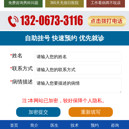
免费咨询男科问题
365天无假日医院
工作看病两不耽误
自助挂号 快速预约 优先就诊
*
姓名
*
联系方式
*
病情描述
注∶本网站已加密，较好保障个人隐私。
首页
简介
医生
技术
预约
咨询