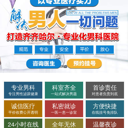
专业男科
科室齐全
首诊责任
专注男性泌尿健康
一站式解决男题
对患者负责到底
诚信医疗
私密就诊
方便快捷
平价收费公开透明
一医一患一诊室
在线挂号免排队
24小时在线
全年无休
温馨夜诊